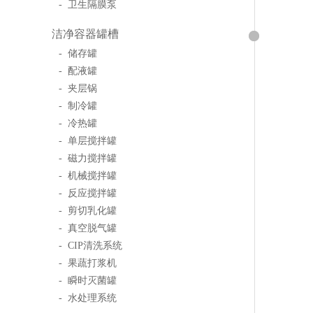
- 卫生隔膜泵
洁净容器罐槽
- 储存罐
- 配液罐
- 夹层锅
- 制冷罐
- 冷热罐
- 单层搅拌罐
- 磁力搅拌罐
- 机械搅拌罐
- 反应搅拌罐
- 剪切乳化罐
- 真空脱气罐
- CIP清洗系统
- 果蔬打浆机
- 瞬时灭菌罐
- 水处理系统