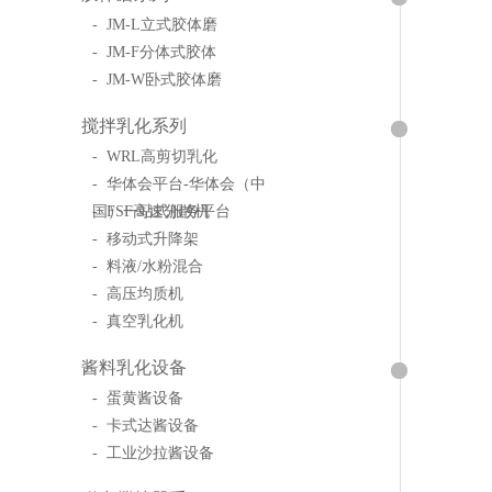
- JM-L立式胶体磨
- JM-F分体式胶体
- JM-W卧式胶体磨
搅拌乳化系列
- WRL高剪切乳化
- 华体会平台-华体会（中
国）一站式服务平台
- FSF高速分散机
- 移动式升降架
- 料液/水粉混合
- 高压均质机
- 真空乳化机
酱料乳化设备
- 蛋黄酱设备
- 卡式达酱设备
- 工业沙拉酱设备