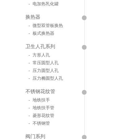
- 电加热乳化罐
换热器
- 微型双管板换热
- 板式换热器
卫生人孔系列
- 方形人孔
- 常压圆型人孔
- 压力圆型人孔
- 压力椭圆型人孔
不锈钢花纹管
- 地铁扶手
- 地铁扶手管
- 菱形花纹管
- 不锈钢管
阀门系列