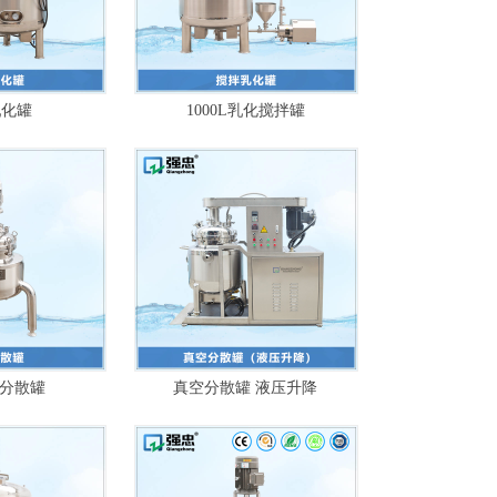
乳化罐
1000L乳化搅拌罐
空分散罐
真空分散罐 液压升降