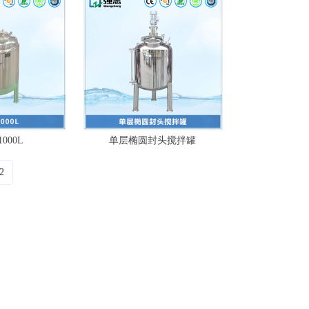
000L
单层椭圆封头搅拌罐
2