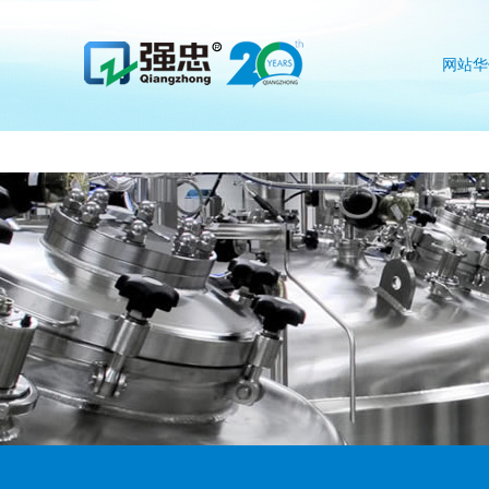
华体会平台
网站华