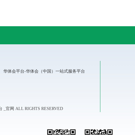
华体会平台-华体会（中国）一站式服务平台
官网 ALL RIGHTS RESERVED