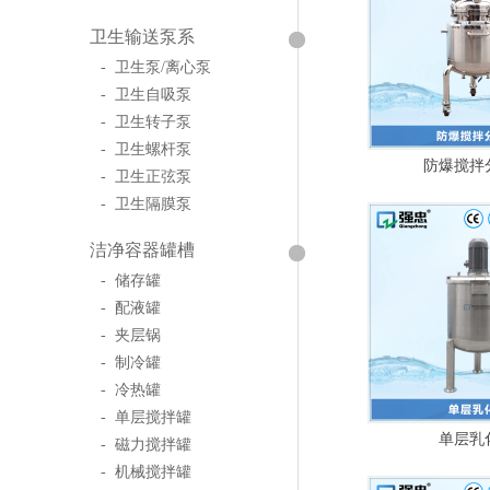
卫生输送泵系
- 卫生泵/离心泵
- 卫生自吸泵
- 卫生转子泵
- 卫生螺杆泵
防爆搅拌
- 卫生正弦泵
- 卫生隔膜泵
洁净容器罐槽
- 储存罐
- 配液罐
- 夹层锅
- 制冷罐
- 冷热罐
- 单层搅拌罐
单层乳
- 磁力搅拌罐
- 机械搅拌罐