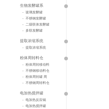
生物发酵罐系
- 玻璃发酵罐
- 不锈钢发酵罐
- 二级联体发酵罐
- 多联发酵罐
提取浓缩系统
- 提取浓缩系统
粉体周转料仓
- 粉体周转移动料
- 不锈钢移动料仓
- 粉体周转罐 周
- 不锈钢周转料仓
电加热搅拌罐
- 电加热反应锅
- 电加热搅拌罐