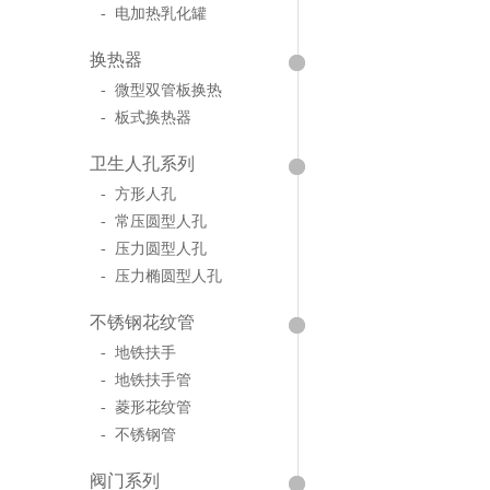
- 电加热乳化罐
换热器
- 微型双管板换热
- 板式换热器
卫生人孔系列
- 方形人孔
- 常压圆型人孔
- 压力圆型人孔
- 压力椭圆型人孔
不锈钢花纹管
- 地铁扶手
- 地铁扶手管
- 菱形花纹管
- 不锈钢管
阀门系列