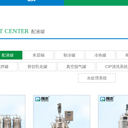
T CENTER
配液罐
配液罐
夹层锅
制冷罐
冷热罐
搅拌罐
剪切乳化罐
真空脱气罐
CIP清洗系统
水处理系统