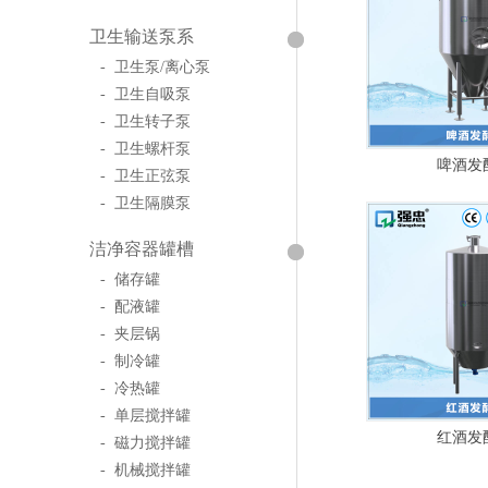
卫生输送泵系
- 卫生泵/离心泵
- 卫生自吸泵
- 卫生转子泵
- 卫生螺杆泵
啤酒发
- 卫生正弦泵
- 卫生隔膜泵
洁净容器罐槽
- 储存罐
- 配液罐
- 夹层锅
- 制冷罐
- 冷热罐
- 单层搅拌罐
红酒发
- 磁力搅拌罐
- 机械搅拌罐