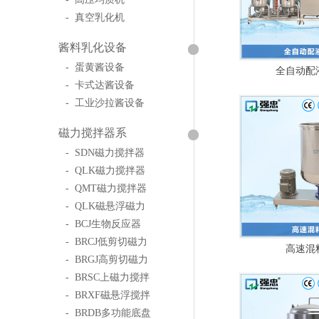
- 真空乳化机
酱料乳化设备
- 蛋黄酱设备
全自动配
- 卡式达酱设备
- 工业沙拉酱设备
磁力搅拌器系
- SDN磁力搅拌器
- QLK磁力搅拌器
- QMT磁力搅拌器
- QLK磁悬浮磁力
- BCJ生物反应器
- BRCJ低剪切磁力
高速混
- BRGJ高剪切磁力
- BRSC上磁力搅拌
- BRXF磁悬浮搅拌
- BRDB多功能底盘