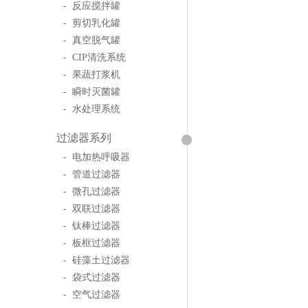
- 反应搅拌罐
- 剪切乳化罐
- 真空脱气罐
- CIP清洗系统
- 果蔬打浆机
- 瞬时灭菌罐
- 水处理系统
过滤器系列
- 电加热呼吸器
- 管道过滤器
- 微孔过滤器
- 双联过滤器
- 钛棒过滤器
- 板框过滤器
- 硅藻土过滤器
- 袋式过滤器
- 空气过滤器