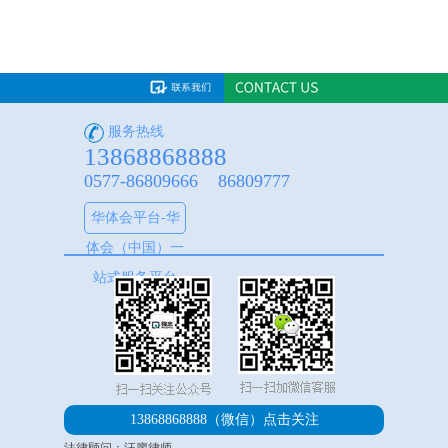
服务热线
13868868888
0577-86809666 86809777
华体会平台-华
体会（中国）一
站式服务平台
13868868888（微信）
点击关注