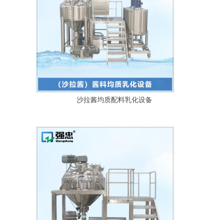
沙拉酱均质配料乳化设备