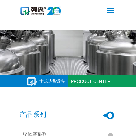
华体会平台
卡式达酱设备
PRODUCT CENTER
产品系列
胶体磨系列