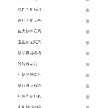
搅拌乳化系列
酱料乳化设备
磁力搅拌器系
卫生输送泵系
洁净容器罐槽
过滤器系列
生物发酵罐系
提取浓缩系统
粉体周转料仓
电加热搅拌罐