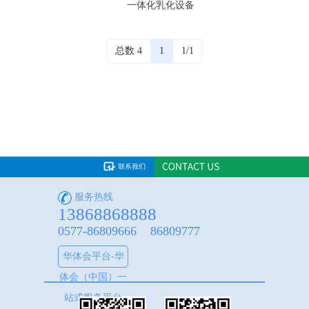
一体化乳化设备
总数 4
1
1/1
服务热线
13868868888
0577-86809666 86809777
华体会平台-华
体会（中国）一
站式服务平台