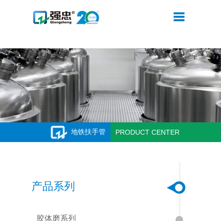
华体会平台
地铁扶手管
PRODUCT CENTER
产品系列
胶体磨系列