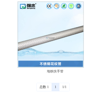
地铁扶手管
总数 1
1
1/1