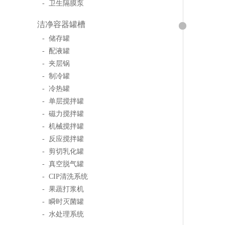
- 卫生隔膜泵
洁净容器罐槽
- 储存罐
- 配液罐
- 夹层锅
- 制冷罐
- 冷热罐
- 单层搅拌罐
- 磁力搅拌罐
- 机械搅拌罐
- 反应搅拌罐
- 剪切乳化罐
- 真空脱气罐
- CIP清洗系统
- 果蔬打浆机
- 瞬时灭菌罐
- 水处理系统