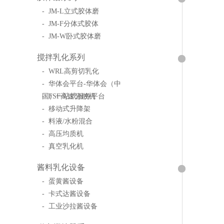
- JM-L立式胶体磨
- JM-F分体式胶体
- JM-W卧式胶体磨
搅拌乳化系列
- WRL高剪切乳化
- 华体会平台-华体会（中
国）一站式服务平台
- FSF高速分散机
- 移动式升降架
- 料液/水粉混合
- 高压均质机
- 真空乳化机
酱料乳化设备
- 蛋黄酱设备
- 卡式达酱设备
- 工业沙拉酱设备