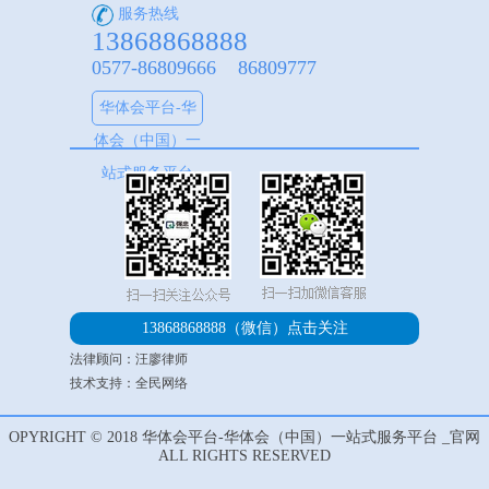
服务热线
13868868888
0577-86809666 86809777
华体会平台-华
体会（中国）一
站式服务平台
13868868888（微信）
点击关注
法律顾问：汪廖律师
技术支持：全民网络
OPYRIGHT © 2018 华体会平台-华体会（中国）一站式服务平台 _官网
ALL RIGHTS RESERVED