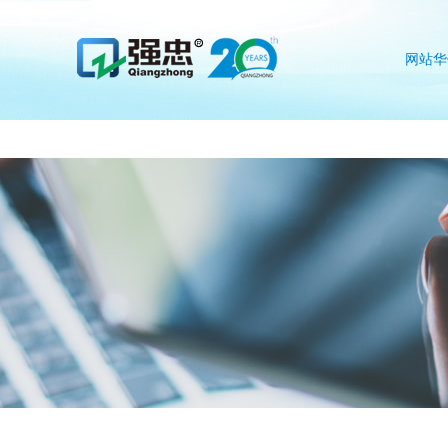
华体会平台
网站华