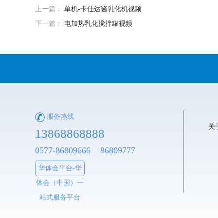
上一篇：
单机-卡仕达酱乳化机视频
下一篇：
电加热乳化搅拌罐视频
服务热线
关
13868868888
0577-86809666 86809777
华体会平台-华
体会（中国）一
站式服务平台