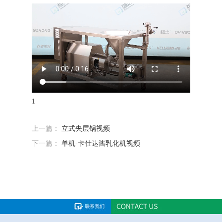
1
上一篇：
立式夹层锅视频
下一篇：
单机-卡仕达酱乳化机视频