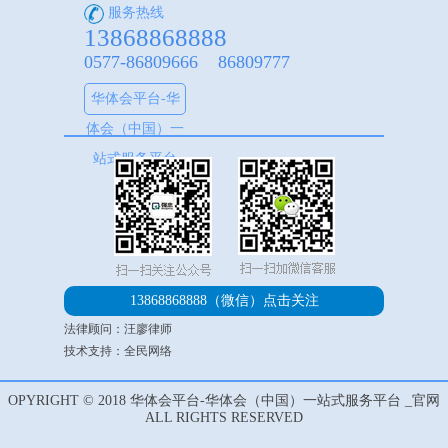
服务热线
13868868888
0577-86809666 86809777
华体会平台-华
体会（中国）一
站式服务平台
13868868888（微信）
点击关注
法律顾问：汪廖律师
技术支持：全民网络
OPYRIGHT © 2018 华体会平台-华体会（中国）一站式服务平台 _官网
ALL RIGHTS RESERVED