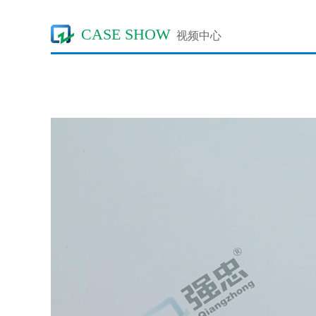
CASE SHOW
视频中心