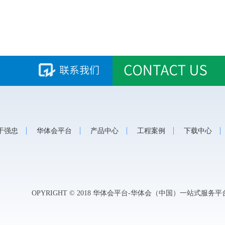
于强忠
华体会平台
产品中心
工程案例
下载中心
OPYRIGHT © 2018 华体会平台-华体会（中国）一站式服务平台 _