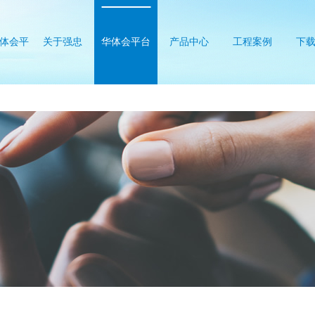
体会平
关于强忠
华体会平台
产品中心
工程案例
下
台