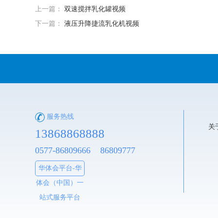
上一篇：
双速搅拌乳化罐视频
下一篇：
液压升降捷流乳化机视频
服务热线
关
13868868888
0577-86809666 86809777
华体会平台-华
体会（中国）一
站式服务平台