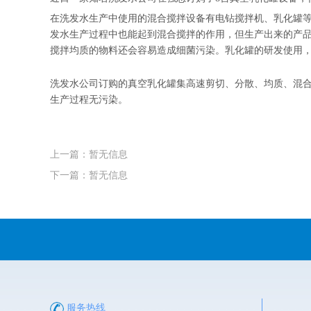
在洗发水生产中使用的混合搅拌设备有电钻搅拌机、乳化罐
发水生产过程中也能起到混合搅拌的作用，但生产出来的产
搅拌均质的物料还会容易造成细菌污染。乳化罐的研发使用
洗发水公司订购的真空乳化罐集高速剪切、分散、均质、混
生产过程无污染。
上一篇：暂无信息
下一篇：暂无信息
服务热线