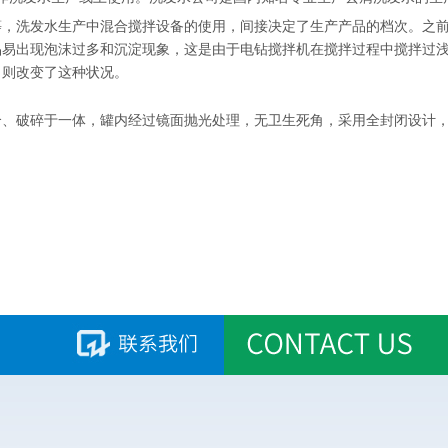
等，洗发水生产中混合搅拌设备的使用，间接决定了生产产品的档次。之
品易出现泡沫过多和沉淀现象，这是由于电钻搅拌机在搅拌过程中搅拌过
，则改变了这种状况。
合、破碎于一体，罐内经过镜面抛光处理，无卫生死角，采用全封闭设计