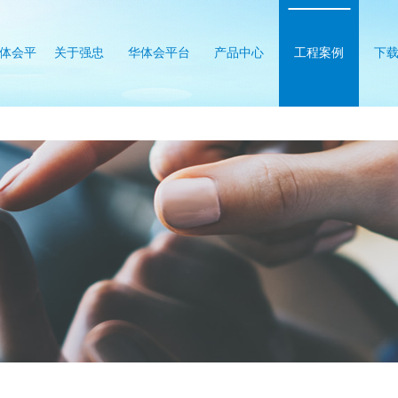
体会平
关于强忠
华体会平台
产品中心
工程案例
下
台