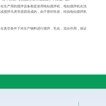
前在生产用的搅拌设备都是使用电钻搅拌机，电钻搅拌机在洗
浅或搅拌马虎等原因造成的，由于密封性差，经由电钻搅拌机
，在真空条件下对生产物料进行搅拌，乳化，混合作用，保证