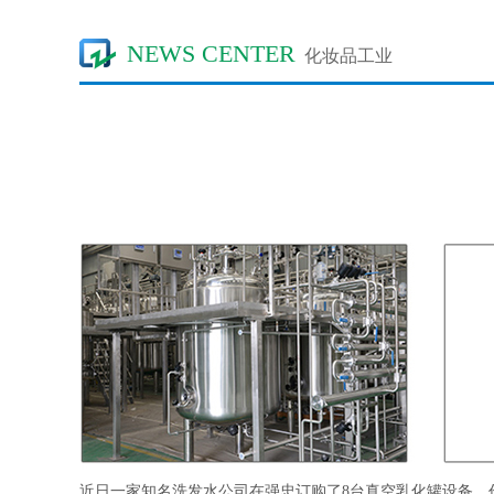
NEWS CENTER
化妆品工业
近日一家知名洗发水公司在强忠订购了8台真空乳化罐设备，